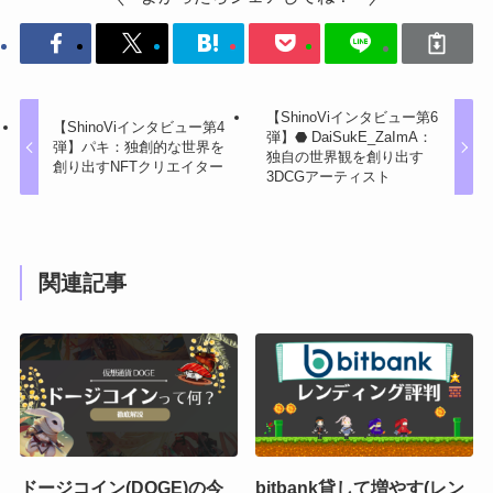
【ShinoViインタビュー第6
【ShinoViインタビュー第4
弾】⬣ DaiSukE_ZaImA：
弾】パキ：独創的な世界を
独自の世界観を創り出す
創り出すNFTクリエイター
3DCGアーティスト
関連記事
ドージコイン(DOGE)の今
bitbank貸して増やす(レン