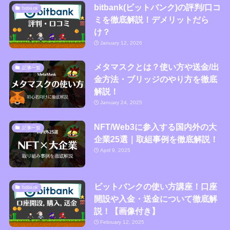
bitbank(ビットバンク)の評判/口コ
bitbank
ミを徹底解説！デメリットだら
け？
January 12, 2026
メタマスクとは？使い方や送金/出
記事一覧
金方法・ブリッジのやり方を徹底
解説！
January 24, 2025
NFT/Web3に参入する国内外の大
記事一覧
企業25選｜取組事例を徹底解説！
April 9, 2025
ビットバンクの使い方講座！口座
bitbank
開設や入金・送金について徹底解
説！【画像付き】
February 12, 2025