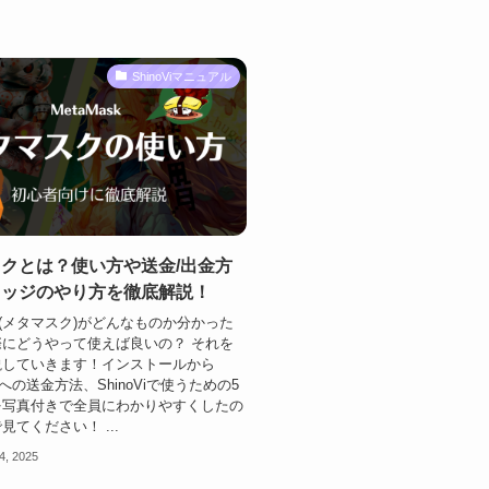
ShinoViマニュアル
クとは？使い方や送金/出金方
リッジのやり方を徹底解説！
ask(メタマスク)がどんなものか分かった
にどうやって使えば良いの？ それを
説していきます！インストールから
skへの送金方法、ShinoViで使うための5
を写真付きで全員にわかりやすくしたの
見てください！ ...
4, 2025