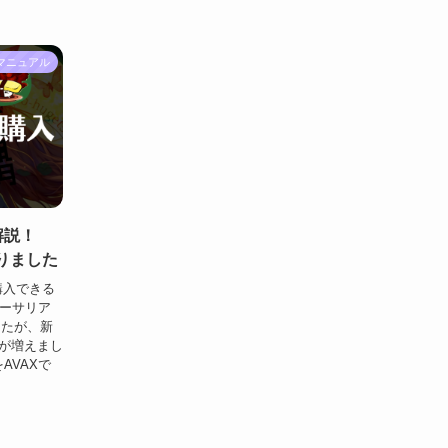
Viマニュアル
解説！
なりました
で購入できる
イーサリア
したが、新
)が増えまし
をAVAXで