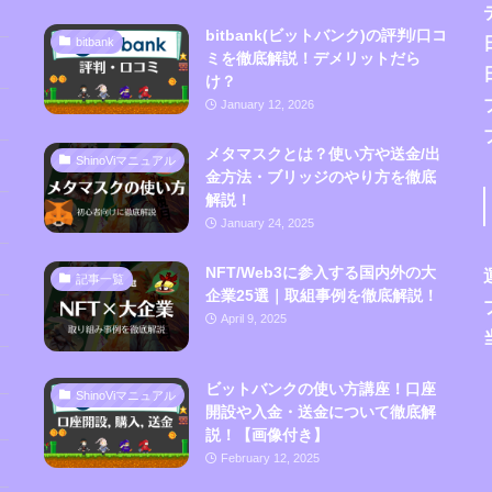
bitbank(ビットバンク)の評判/口コ
bitbank
ミを徹底解説！デメリットだら
け？
January 12, 2026
メタマスクとは？使い方や送金/出
ShinoViマニュアル
金方法・ブリッジのやり方を徹底
解説！
January 24, 2025
NFT/Web3に参入する国内外の大
記事一覧
企業25選｜取組事例を徹底解説！
April 9, 2025
ビットバンクの使い方講座！口座
ShinoViマニュアル
開設や入金・送金について徹底解
説！【画像付き】
February 12, 2025