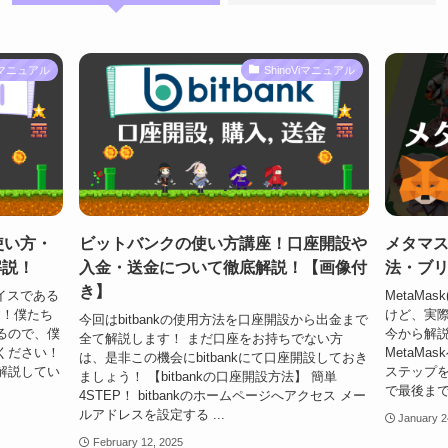
Viマニュアル
ShinoViマニュアル
・使い方・
ビットバンクの使い方講座！口座開設や
メタマス
解説！
入金・送金について徹底解説！【画像付
法・ブ
き】
イスである
MetaM
す！僕たち
けど、実際
今回はbitbankの使用方法を口座開設から出金まで
るので、僕
今から解
全て解説します！ まだ口座をお持ちでない方
ください！
MetaMa
は、是非この機会にbitbankにて口座開設しておき
解説してい
ステップ
ましょう！ 【bitbankの口座開設方法】 簡単
で最後まで
4STEP！ bitbankのホームページへアクセス メー
ルアドレスを設定する ...
January 2
February 12, 2025