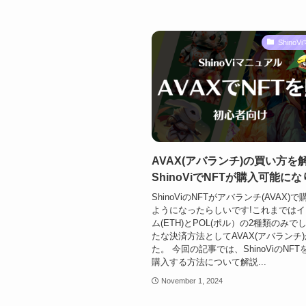
Shino
AVAX(アバランチ)の買い方を
ShinoViでNFTが購入可能に
ShinoViのNFTがアバランチ(AVAX)
ようになったらしいです!これまでは
ム(ETH)とPOL(ポル）の2種類のみで
たな決済方法としてAVAX(アバランチ
た。 今回の記事では、ShinoViのNFT
購入する方法について解説...
November 1, 2024