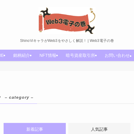
ShinoViキャラがWeb3をやさしく解説！ | Web3電子の巻
ME
銘柄紹介
NFT情報
暗号資産取引所
お問い合わせ
ル
– category –
新着記事
人気記事