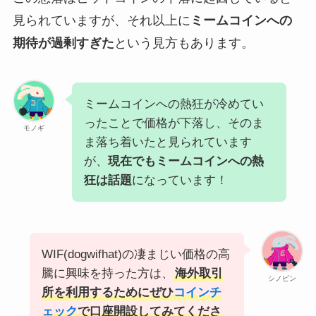
見られていますが、それ以上に
ミームコインへの
期待が過剰すぎた
という見方もあります。
ミームコインへの熱狂が冷めてい
ったことで価格が下落し、そのま
モノギ
ま落ち着いたと見られています
が、
現在でもミームコインへの熱
狂は話題
になっています！
WIF(dogwifhat)の凄まじい価格の高
騰に興味を持った方は、
海外取引
シノビン
所を利用するためにぜひ
コインチ
ェック
で口座開設してみてくださ