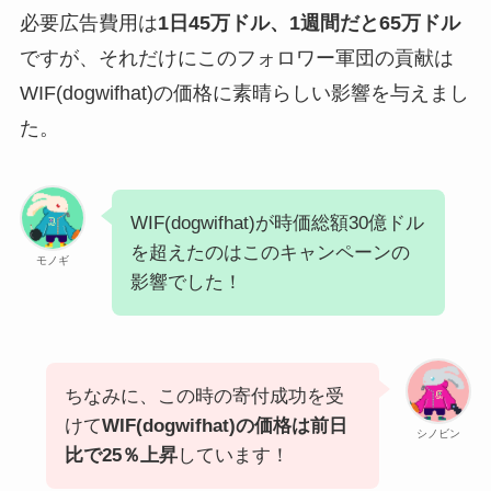
必要広告費用は
1日45万ドル、1週間だと65万ドル
ですが、それだけにこのフォロワー軍団の貢献は
WIF(dogwifhat)の価格に素晴らしい影響を与えまし
た。
WIF(dogwifhat)が時価総額30億ドル
を超えたのはこのキャンペーンの
モノギ
影響でした！
ちなみに、この時の寄付成功を受
けて
WIF(dogwifhat)の価格は前日
シノビン
比で25％上昇
しています！