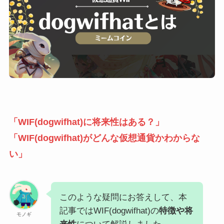
「WIF(dogwifhat)に将来性はある？」
「WIF(dogwifhat)がどんな仮想通貨かわからな
い」
このような疑問にお答えして、本
記事ではWIF(dogwifhat)の
特徴や将
モノギ