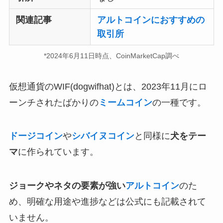
関連記事
アルトコインにおすすめの
取引所
*2024年6月11日時点、CoinMarketCap調べ
仮想通貨のWIF(dogwifhat)とは、2023年11月にロ
ーンチされたばかりの
ミームコイン
の一種です。
ドージコイン
や
シバイヌコイン
と同様に
犬をテー
マ
に作られています。
ジョークやネタの要素が強い
アルトコイン
のた
め、明確な用途や進捗などは公式にも記載されて
いません。